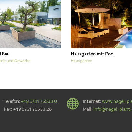
l Bau
Hausgarten mit Pool
trie und Gewerbe
Hausgärten

Telefon:
+49 5731 75533 0
Internet:
www.nagel-pl
Fax: +49 5731 75533 26
Mail:
info@nagel-plant