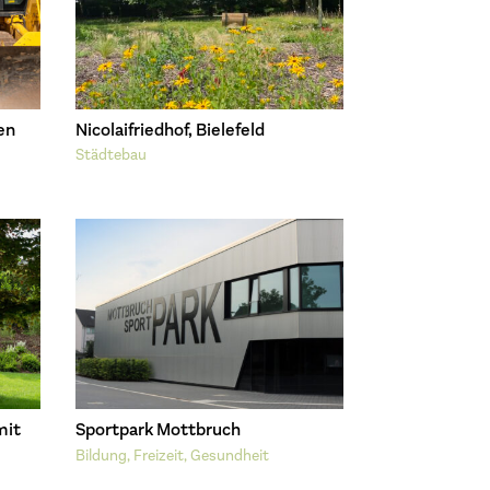
en
Nicolaifriedhof, Bielefeld
Städtebau
mit
Sportpark Mottbruch
Bildung, Freizeit, Gesundheit