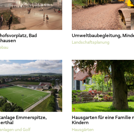
hofsvorplatz, Bad
Umweltbaubegleitung, Mind
hausen
Landschaftsplanung
ebau
tanlage Emmerspitze,
Hausgarten für eine Familie 
rthal
Kindern
anlagen und Golf
Hausgärten