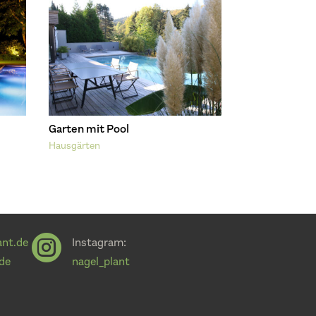
Garten mit Pool
Hausgärten

ant.de
Instagram:
.de
nagel_plant