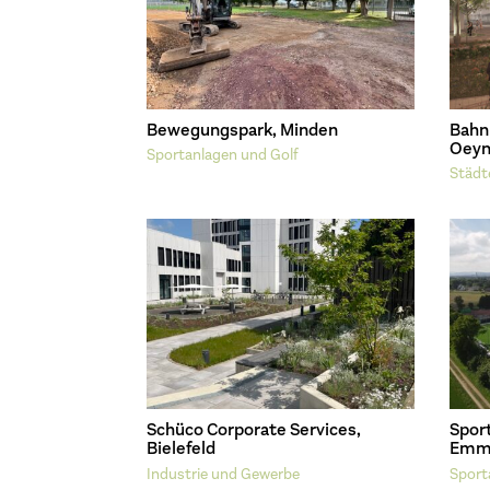
Bewegungspark, Minden
Bahn
Oeyn
Sportanlagen und Golf
Städt
Schüco Corporate Services,
Spor
Bielefeld
Emme
Industrie und Gewerbe
Sport