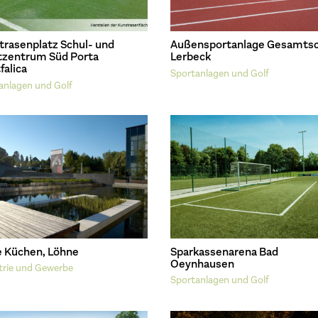
trasenplatz Schul- und
Außensportanlage Gesamtsc
tzentrum Süd Porta
Lerbeck
falica
Sportanlagen und Golf
anlagen und Golf
e Küchen, Löhne
Sparkassenarena Bad
Oeynhausen
trie und Gewerbe
Sportanlagen und Golf