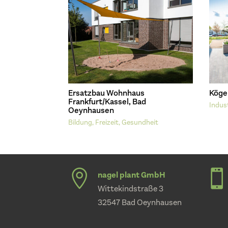
Ersatzbau Wohnhaus
Köge
Frankfurt/Kassel, Bad
Indus
Oeynhausen
Bildung, Freizeit, Gesundheit


nagel plant GmbH
Wittekindstraße 3
32547 Bad Oeynhausen