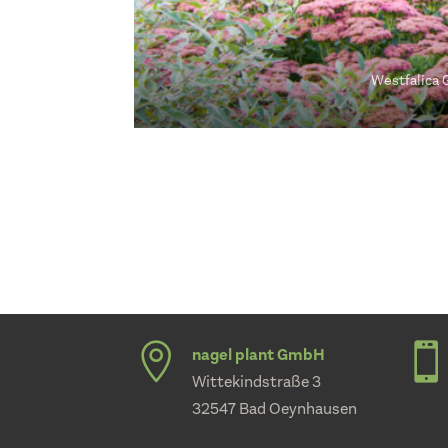
Westfalica


nagel plant GmbH
Wittekindstraße 3
32547 Bad Oeynhausen