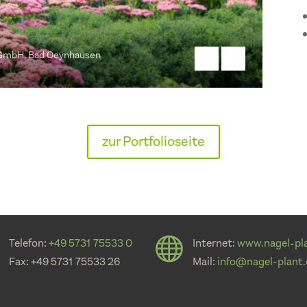
 GmbH, Bad Oeynhausen
zur Portfolioseite

Telefon:
+49 5731 75533 0
Internet:
www.nagel-pl
Fax: +49 5731 75533 26
Mail:
info@nagel-plant