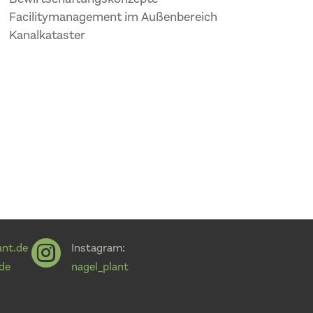
Facilitymanagement im Außenbereich
Kanalkataster

ant.de
Instagram:
.de
nagel_plant