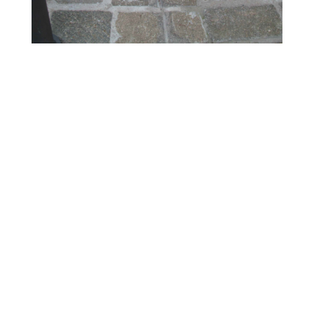
←
Gemeindezentrum, Schleswig Holstein
Nicolaifriedhof, Bielefeld
→

nagel plant GmbH