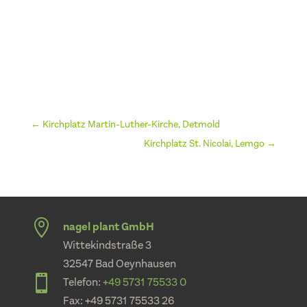
←
Kirchplatz Martin-Luther-Kirche, Detmold
Kirchplatz St. Nicolai, Lemgo
→

nagel plant GmbH
Wittekindstraße 3
32547 Bad Oeynhausen

Telefon:
+49 5731 75533 0
Fax: +49 5731 75533 26